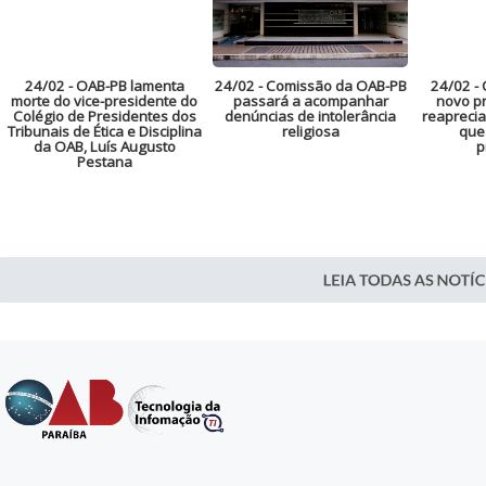
24/02
- OAB-PB lamenta
24/02
- Comissão da OAB-PB
24/02
- 
morte do vice-presidente do
passará a acompanhar
novo pr
Colégio de Presidentes dos
denúncias de intolerância
reaprecia
Tribunais de Ética e Disciplina
religiosa
que
da OAB, Luís Augusto
p
Pestana