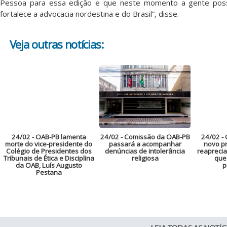
Pessoa para essa edição e que neste momento a gente poss
fortalece a advocacia nordestina e do Brasil”, disse.
Veja outras notícias:
24/02
- OAB-PB lamenta
24/02
- Comissão da OAB-PB
24/02
- 
morte do vice-presidente do
passará a acompanhar
novo pr
Colégio de Presidentes dos
denúncias de intolerância
reaprecia
Tribunais de Ética e Disciplina
religiosa
que
da OAB, Luís Augusto
p
Pestana