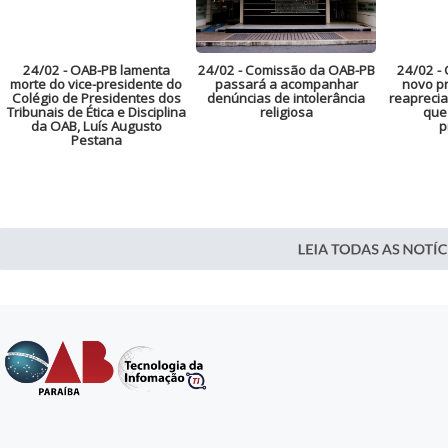
24/02
- OAB-PB lamenta
24/02
- Comissão da OAB-PB
24/02
- 
morte do vice-presidente do
passará a acompanhar
novo pr
Colégio de Presidentes dos
denúncias de intolerância
reaprecia
Tribunais de Ética e Disciplina
religiosa
que
da OAB, Luís Augusto
p
Pestana