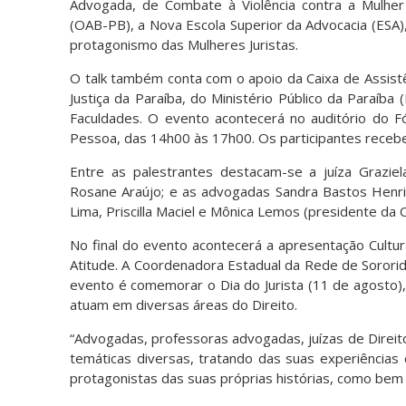
Advogada, de Combate à Violência contra a Mulher
(OAB-PB), a Nova Escola Superior da Advocacia (ESA),
protagonismo das Mulheres Juristas.
O talk também conta com o apoio da Caixa de Assist
Justiça da Paraíba, do Ministério Público da Paraíb
Faculdades. O evento acontecerá no auditório do F
Pessoa, das 14h00 às 17h00. Os participantes recebe
Entre as palestrantes destacam-se a juíza Grazie
Rosane Araújo; e as advogadas Sandra Bastos Henri
Lima, Priscilla Maciel e Mônica Lemos (presidente d
No final do evento acontecerá a apresentação Cultu
Atitude. A Coordenadora Estadual da Rede de Sororida
evento é comemorar o Dia do Jurista (11 de agosto)
atuam em diversas áreas do Direito.
“Advogadas, professoras advogadas, juízas de Direit
temáticas diversas, tratando das suas experiências e
protagonistas das suas próprias histórias, como bem d