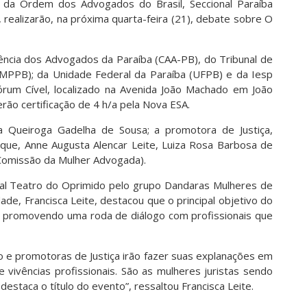
 da Ordem dos Advogados do Brasil, Seccional Paraíba
 realizarão, na próxima quarta-feira (21), debate sobre O
ência dos Advogados da Paraíba (CAA-PB), do Tribunal de
a (MPPB); da Unidade Federal da Paraíba (UFPB) e da Iesp
órum Cível, localizado na Avenida João Machado em João
rão certificação de 4 h/a pela Nova ESA.
la Queiroga Gadelha de Sousa; a promotora de Justiça,
que, Anne Augusta Alencar Leite, Luiza Rosa Barbosa de
a Comissão da Mulher Advogada).
ral Teatro do Oprimido pelo grupo Dandaras Mulheres de
de, Francisca Leite, destacou que o principal objetivo do
, promovendo uma roda de diálogo com profissionais que
o e promotoras de Justiça irão fazer suas explanações em
 vivências profissionais. São as mulheres juristas sendo
estaca o título do evento”, ressaltou Francisca Leite.