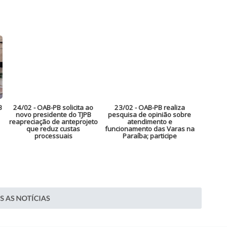
B
24/02
- OAB-PB solicita ao
23/02
- OAB-PB realiza
novo presidente do TJPB
pesquisa de opinião sobre
reapreciação de anteprojeto
atendimento e
que reduz custas
funcionamento das Varas na
processuais
Paraíba; participe