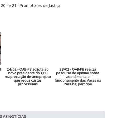
 20° e 21° Promotores de Justiça
B
24/02
- OAB-PB solicita ao
23/02
- OAB-PB realiza
novo presidente do TJPB
pesquisa de opinião sobre
reapreciação de anteprojeto
atendimento e
que reduz custas
funcionamento das Varas na
processuais
Paraíba; participe