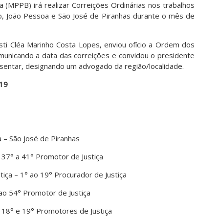
a (MPPB) irá realizar Correições Ordinárias nos trabalhos
o, João Pessoa e São José de Piranhas durante o mês de
ti Cléa Marinho Costa Lopes, enviou ofício a Ordem dos
municando a data das correições e convidou o presidente
esentar, designando um advogado da região/localidade.
19
 – São José de Piranhas
 37° a 41° Promotor de Justiça
iça – 1° ao 19° Procurador de Justiça
ao 54° Promotor de Justiça
 18° e 19° Promotores de Justiça