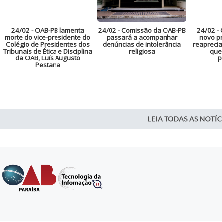
24/02
- OAB-PB lamenta
24/02
- Comissão da OAB-PB
24/02
- 
morte do vice-presidente do
passará a acompanhar
novo pr
Colégio de Presidentes dos
denúncias de intolerância
reaprecia
Tribunais de Ética e Disciplina
religiosa
que
da OAB, Luís Augusto
p
Pestana