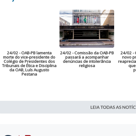
24/02
- OAB-PB lamenta
24/02
- Comissão da OAB-PB
24/02
- 
morte do vice-presidente do
passará a acompanhar
novo pr
Colégio de Presidentes dos
denúncias de intolerância
reaprecia
Tribunais de Ética e Disciplina
religiosa
que
da OAB, Luís Augusto
p
Pestana