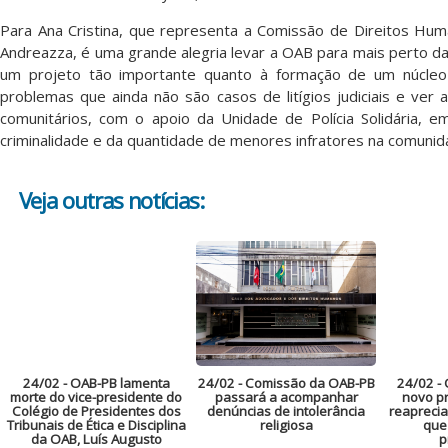
Para Ana Cristina, que representa a Comissão de Direitos Hum
Andreazza, é uma grande alegria levar a OAB para mais perto d
um projeto tão importante quanto à formação de um núcleo 
problemas que ainda não são casos de litígios judiciais e ver 
comunitários, com o apoio da Unidade de Polícia Solidária,
criminalidade e da quantidade de menores infratores na comuni
Veja outras notícias:
24/02
- OAB-PB lamenta
24/02
- Comissão da OAB-PB
24/02
- 
morte do vice-presidente do
passará a acompanhar
novo pr
Colégio de Presidentes dos
denúncias de intolerância
reaprecia
Tribunais de Ética e Disciplina
religiosa
que
da OAB, Luís Augusto
p