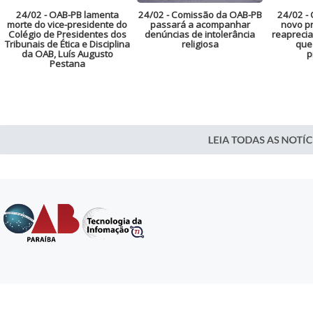
24/02
- OAB-PB lamenta
24/02
- Comissão da OAB-PB
24/02
- 
morte do vice-presidente do
passará a acompanhar
novo pr
Colégio de Presidentes dos
denúncias de intolerância
reaprecia
Tribunais de Ética e Disciplina
religiosa
que
da OAB, Luís Augusto
p
Pestana