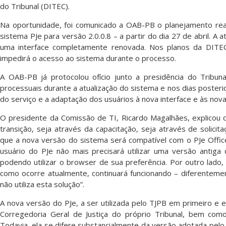
do Tribunal (DITEC).
Na oportunidade, foi comunicado a OAB-PB o planejamento real
sistema PJe para versão 2.0.0.8 – a partir do dia 27 de abril. A 
uma interface completamente renovada. Nos planos da DITEC,
impedirá o acesso ao sistema durante o processo.
A OAB-PB já protocolou ofício junto a presidência do Tribu
processuais durante a atualização do sistema e nos dias posteri
do serviço e a adaptação dos usuários à nova interface e às nova
O presidente da Comissão de TI, Ricardo Magalhães, explicou
transição, seja através da capacitação, seja através de solic
que a nova versão do sistema será compatível com o PJe Office
usuário do PJe não mais precisará utilizar uma versão antiga
podendo utilizar o browser de sua preferência. Por outro lado, 
como ocorre atualmente, continuará funcionando – diferentem
não utiliza esta solução”.
A nova versão do PJe, a ser utilizada pelo TJPB em primeiro e 
Corregedoria Geral de Justiça do próprio Tribunal, bem como 
Todavia, ela se difere substancialmente da versão adotada pelo