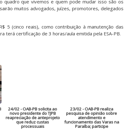
or o quadro que vivemos e quem pode mudar isso são os
sairão muitos advogados, juízes, promotores, delegados
R$ 5 (cinco reais), como contribuição à manutenção das
ra terá certificação de 3 horas/aula emitida pela ESA-PB.
B
24/02
- OAB-PB solicita ao
23/02
- OAB-PB realiza
novo presidente do TJPB
pesquisa de opinião sobre
reapreciação de anteprojeto
atendimento e
que reduz custas
funcionamento das Varas na
processuais
Paraíba; participe