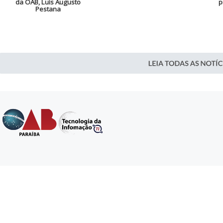
da OAB, Luís Augusto
p
Pestana