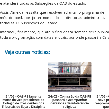
e atenderá todas as Subseções da OAB do estado.
Assis Almeida ressalta que resolveu adiantar o programa de int
mês de abril, por já ter nomeado as diretorias administrativ
todas as 11 Subseções do Estado.
Informou, finalmente, que até o final desta semana será public
toda a programação, com datas e locais, por onde passará a Cara
Veja outras notícias:
24/02
- OAB-PB lamenta
24/02
- Comissão da OAB-PB
24/02
- 
morte do vice-presidente do
passará a acompanhar
novo pr
Colégio de Presidentes dos
denúncias de intolerância
reaprecia
Tribunais de Ética e Disciplina
religiosa
que