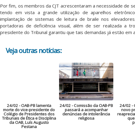
Por fim, os membros da CJT acrescentaram a necessidade de se
tendo em vista a grande utilização de aparelhos eletrôn
implantação de sistemas de leitura de braile nos elevadores,
portadoras de deficiência visual, além de ser realizada a 
presidente do Tribunal garantiu que tais demandas já estão em
Veja outras notícias:
24/02
- OAB-PB lamenta
24/02
- Comissão da OAB-PB
24/02
- 
morte do vice-presidente do
passará a acompanhar
novo pr
Colégio de Presidentes dos
denúncias de intolerância
reaprecia
Tribunais de Ética e Disciplina
religiosa
que
da OAB, Luís Augusto
p
Pestana