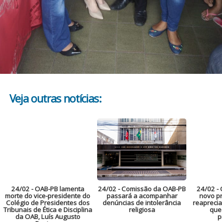
Veja outras notícias:
24/02
- OAB-PB lamenta
24/02
- Comissão da OAB-PB
24/02
- 
morte do vice-presidente do
passará a acompanhar
novo pr
Colégio de Presidentes dos
denúncias de intolerância
reaprecia
Tribunais de Ética e Disciplina
religiosa
que
da OAB, Luís Augusto
p