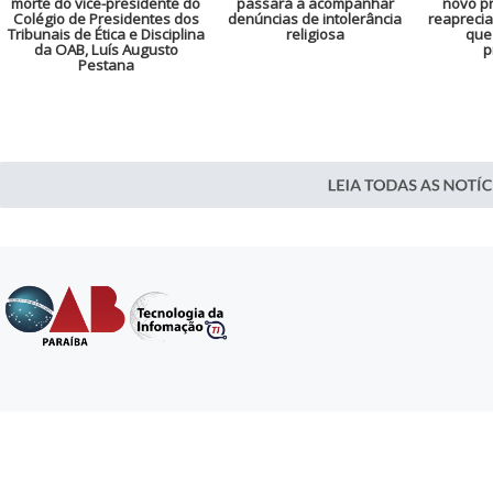
morte do vice-presidente do
passará a acompanhar
novo pr
Colégio de Presidentes dos
denúncias de intolerância
reaprecia
Tribunais de Ética e Disciplina
religiosa
que
da OAB, Luís Augusto
p
Pestana