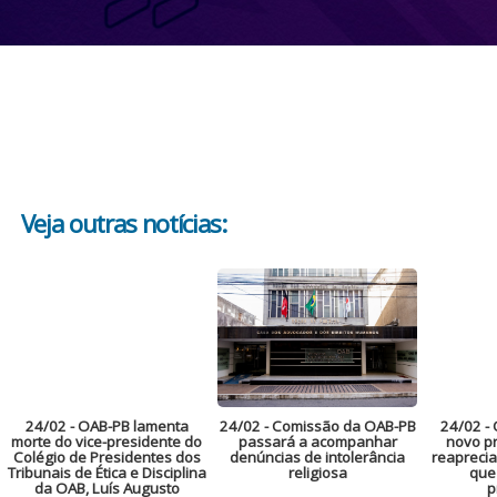
Veja outras notícias:
24/02
- OAB-PB lamenta
24/02
- Comissão da OAB-PB
24/02
- 
morte do vice-presidente do
passará a acompanhar
novo pr
Colégio de Presidentes dos
denúncias de intolerância
reaprecia
Tribunais de Ética e Disciplina
religiosa
que
da OAB, Luís Augusto
p