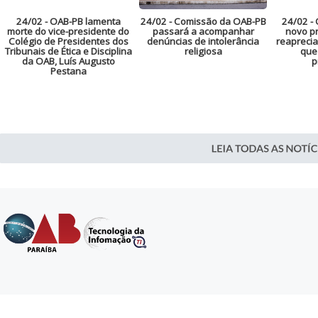
24/02
- OAB-PB lamenta
24/02
- Comissão da OAB-PB
24/02
- 
morte do vice-presidente do
passará a acompanhar
novo pr
Colégio de Presidentes dos
denúncias de intolerância
reaprecia
Tribunais de Ética e Disciplina
religiosa
que
da OAB, Luís Augusto
p
Pestana