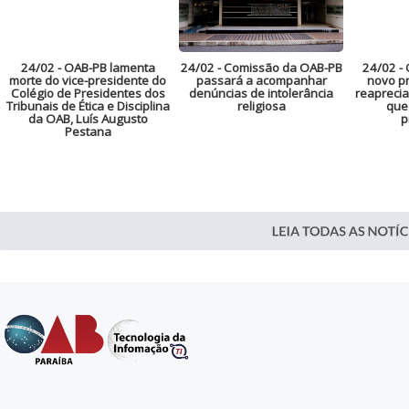
24/02
- OAB-PB lamenta
24/02
- Comissão da OAB-PB
24/02
- 
morte do vice-presidente do
passará a acompanhar
novo pr
Colégio de Presidentes dos
denúncias de intolerância
reaprecia
Tribunais de Ética e Disciplina
religiosa
que
da OAB, Luís Augusto
p
Pestana