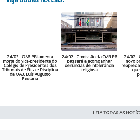
24/02
- OAB-PB lamenta
24/02
- Comissão da OAB-PB
24/02
- 
morte do vice-presidente do
passará a acompanhar
novo pr
Colégio de Presidentes dos
denúncias de intolerância
reaprecia
Tribunais de Ética e Disciplina
religiosa
que
da OAB, Luís Augusto
p
Pestana