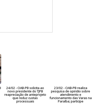
B
24/02
- OAB-PB solicita ao
23/02
- OAB-PB realiza
novo presidente do TJPB
pesquisa de opinião sobre
reapreciação de anteprojeto
atendimento e
que reduz custas
funcionamento das Varas na
processuais
Paraíba; participe